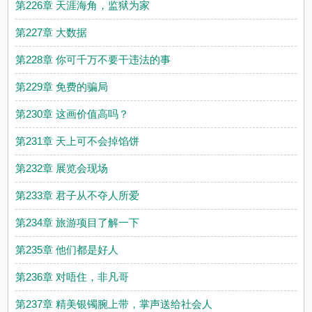
第226章 天涯海角，监狱为家
第227章 大数据
第228章 你可千万不要干违法的事
第229章 免费的骗局
第230章 这画价值高吗？
第231章 天上可不会掉馅饼
第232章 展览会现场
第233章 君子从不夺人所爱
第234章 旅游项目了解一下
第235章 他们都是好人
第236章 对唔住，非凡哥
第237章 精美银镯腕上带，掌声送给社会人