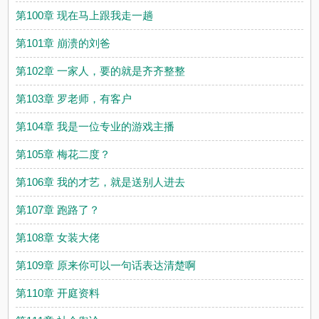
第100章 现在马上跟我走一趟
第101章 崩溃的刘爸
第102章 一家人，要的就是齐齐整整
第103章 罗老师，有客户
第104章 我是一位专业的游戏主播
第105章 梅花二度？
第106章 我的才艺，就是送别人进去
第107章 跑路了？
第108章 女装大佬
第109章 原来你可以一句话表达清楚啊
第110章 开庭资料