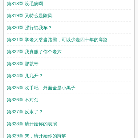
第318章 没毛病啊
第319章 又特么是陈风
第320章 强行锁我车？
第321章 学老大爷当路霸，可以少走四十年的弯路
第322章 我真服了你个老六
第323章 那就寄
第324章 几几开？
第325章 收手吧，外面全是小黑子
第326章 不对劲
第327章 反水了？
第328章 请开始你的表演
第329章 来，请开始你的辩解