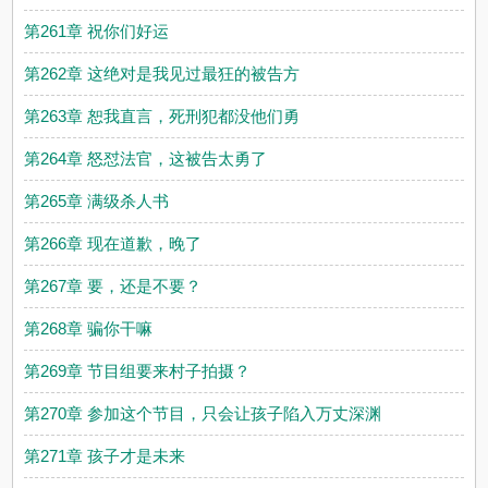
第261章 祝你们好运
第262章 这绝对是我见过最狂的被告方
第263章 恕我直言，死刑犯都没他们勇
第264章 怒怼法官，这被告太勇了
第265章 满级杀人书
第266章 现在道歉，晚了
第267章 要，还是不要？
第268章 骗你干嘛
第269章 节目组要来村子拍摄？
第270章 参加这个节目，只会让孩子陷入万丈深渊
第271章 孩子才是未来