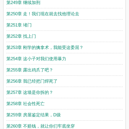
第249章 继续加刑
第250章 走！我们现在就去找他理论去
第251章 堵门
第252章 找上门
第253章 刚学的擒拿术，我能受这委屈？
第254章 这小子对我们使用暴力
第255章 露出鸡爪了吧？
第256章 我已经把门焊死了
第257章 这墙是你拆的？
第258章 社会性死亡
第259章 房屋鉴定结果，D级
第260章 不赔钱，就让你们牢底坐穿