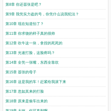
第8章 你还嚣张是吧？
第9章 我凭实力盗的号，你凭什么说我犯法？
第10章 现在知道怕了？
第11章 你求饶的样子真的很帅
第12章 吹牛这一块，拿捏的死死的
第13章 光速打脸，这脸疼吗？
第14章 全凭一张嘴，东西全靠吹
第15章 嚣张的母子
第16章 这是我的车！赶紧给我滚下来
第17章 忽如其来的打脸
第18章 原来是偷车出来的
第19章 大婶，你可真刑啊