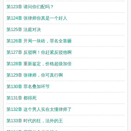
第123章 请问你们配吗？
第124章 张律师你真是一个好人
第125章 法庭对决
第126章 开局一块砖，罪名全靠砸
第127章 反驳啊！你赶紧反驳他啊
第128章 重新鉴定，价格超级加倍
第129章 张律师，你可真行啊
第130章 罪名叠加环节
第131章 都得死
第132章 这个男人实在太懂律师了
第133章 时代的狂，法外的王