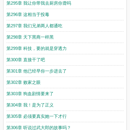
第295章 我让你带我去厨房你聋吗
第296章 这相当于投毒
第297章 我们兄弟两人都通吃
第298章 天下黑商一样黑
第299章 科技，要的就是穿透力
第300章 直接干了吧
第301章 他已经早你一步进去了
第302章 败家之眼
第303章 狗血剧情要来了
第304章 我！是为了正义
第305章 必须要真实她一下才行
第306章 听说过武大郎的故事吗？