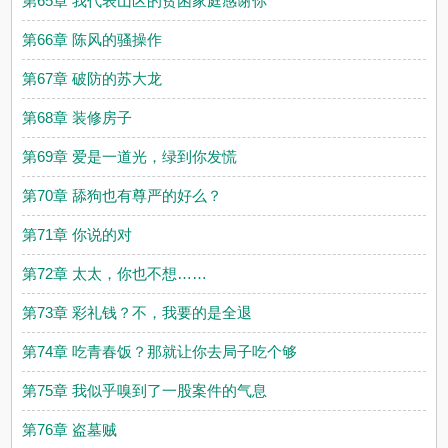
第65章 我代表山区的贫困家庭感谢你
第66章 陈风的骚操作
第67章 破防的苏大龙
第68章 装修房子
第69章 爱是一道光，绿到你发慌
第70章 舔狗也有尊严的好么？
第71章 你说的对
第72章 太太，你也不想……
第73章 彩礼钱？不，我要的是全退
第74章 吃青春饭？那就让你去局子吃个够
第75章 我似乎嗅到了一股案件的气息
第76章 盗墓贼