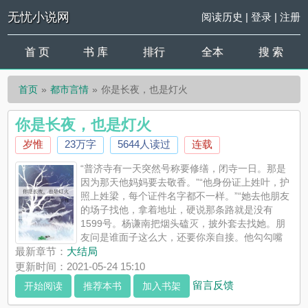
无忧小说网
阅读历史
|
登录
|
注册
首 页
书 库
排行
全本
搜 索
首页
都市言情
你是长夜，也是灯火
你是长夜，也是灯火
岁惟
23万字
5644人读过
连载
“普济寺有一天突然号称要修缮，闭寺一日。那是
因为那天他妈妈要去敬香。”“他身份证上姓叶，护
照上姓梁，每个证件名字都不一样。”“她去他朋友
的场子找他，拿着地址，硬说那条路就是没有
1599号。杨谦南把烟头磕灭，披外套去找她。朋
友问是谁面子这么大，还要你亲自接。他勾勾嘴
角，说：一瞎子。”后来有一天她生日，他问她要什么礼物。她说
最新章节：
大结局
你陪我去普济寺拜佛吧。她喜欢他身陷茫茫人海，人头攒动，烟
更新时间：2021-05-24 15:10
熏火燎，菩萨低眉颂，红尘万户侯。他下意识地回眸，频频找
留言反馈
开始阅读
推荐本书
加入书架
她。她忽然鼻子一酸。