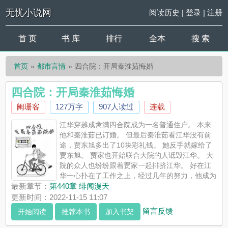
无忧小说网
阅读历史
|
登录
|
注册
首 页
书 库
排行
全本
搜 索
首页
都市言情
四合院：开局秦淮茹悔婚
四合院：开局秦淮茹悔婚
阑珊客
127万字
907人读过
连载
江华穿越成禽满四合院成为一名普通住户。 本来
他和秦淮茹已订婚。 但最后秦淮茹看江华没有前
途，贾东旭多出了10块彩礼钱。 她反手就嫁给了
贾东旭。 贾家也开始联合大院的人诋毁江华。 大
院的众人也纷纷跟着贾家一起排挤江华。 好在江
华一心扑在了工作之上，经过几年的努力，他成为
了八级焊工，同时也激活了签到系统。 一路火花伴闪电，让秦淮
最新章节：
第440章 绯闻漫天
茹每天都生活在悔恨里。 从四合院开始发迹，从香江开始，一路
更新时间：2022-11-15 11:07
逆袭，最终高呼我是世界之王。
留言反馈
开始阅读
推荐本书
加入书架