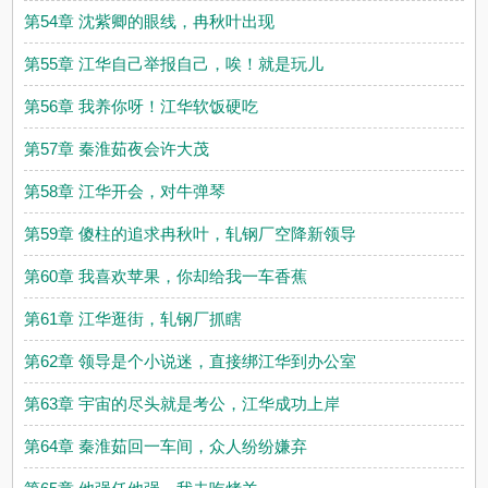
第54章 沈紫卿的眼线，冉秋叶出现
第55章 江华自己举报自己，唉！就是玩儿
第56章 我养你呀！江华软饭硬吃
第57章 秦淮茹夜会许大茂
第58章 江华开会，对牛弹琴
第59章 傻柱的追求冉秋叶，轧钢厂空降新领导
第60章 我喜欢苹果，你却给我一车香蕉
第61章 江华逛街，轧钢厂抓瞎
第62章 领导是个小说迷，直接绑江华到办公室
第63章 宇宙的尽头就是考公，江华成功上岸
第64章 秦淮茹回一车间，众人纷纷嫌弃