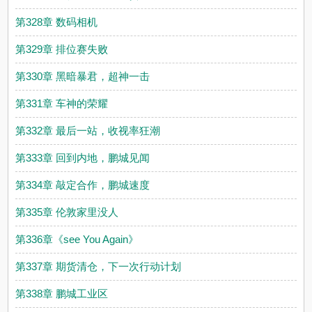
第328章 数码相机
第329章 排位赛失败
第330章 黑暗暴君，超神一击
第331章 车神的荣耀
第332章 最后一站，收视率狂潮
第333章 回到内地，鹏城见闻
第334章 敲定合作，鹏城速度
第335章 伦敦家里没人
第336章《see You Again》
第337章 期货清仓，下一次行动计划
第338章 鹏城工业区