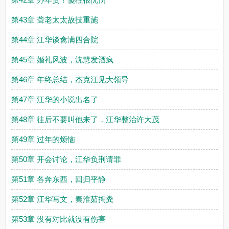
第43章 聋老太太故技重施
第44章 江华谈禽满四合院
第45章 婚礼风波，沈慧发酒疯
第46章 年终总结，杰克江见大领导
第47章 江华的小说出名了
第48章 往后不要叫他来了，江华整治许大茂
第49章 过年的烦恼
第50章 开会讨论，江华负荆请罪
第51章 各奔东西，回归平静
第52章 江华写文，秦淮茹掏粪
第53章 没有对比就没有伤害