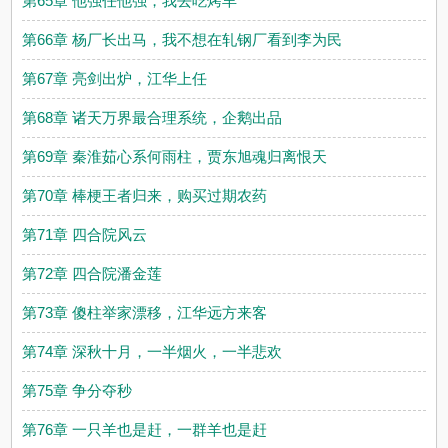
第65章 他强任他强，我去吃烤羊
第66章 杨厂长出马，我不想在轧钢厂看到李为民
第67章 亮剑出炉，江华上任
第68章 诸天万界最合理系统，企鹅出品
第69章 秦淮茹心系何雨柱，贾东旭魂归离恨天
第70章 棒梗王者归来，购买过期农药
第71章 四合院风云
第72章 四合院潘金莲
第73章 傻柱举家漂移，江华远方来客
第74章 深秋十月，一半烟火，一半悲欢
第75章 争分夺秒
第76章 一只羊也是赶，一群羊也是赶