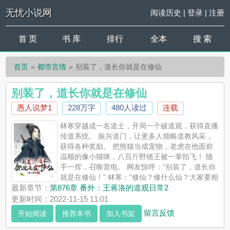
无忧小说网
阅读历史
|
登录
|
注册
首 页
书 库
排行
全本
搜 索
首页
都市言情
别装了，道长你就是在修仙
别装了，道长你就是在修仙
愚人说梦1
228万字
480人读过
连载
林寒穿越成一名道士，开局一个破道观，获得直播
传道系统。 振兴道门，让更多人领略道教风采，
获得各种奖励。 把熊猫当成宠物，老虎在他面前
温顺的像小猫咪，八百斤野猪王被一掌拍飞！ 随
手一挥，召唤雷电。 网友惊呼：“别装了，道长你
就是在修仙！” 林寒：“修仙？修什么仙？大家要相
信科学！” 说完手中剑一甩，御剑飞走！
最新章节：
第876章 番外：王蒋洛的道观日常2
更新时间：2022-11-15 11:01
留言反馈
开始阅读
推荐本书
加入书架