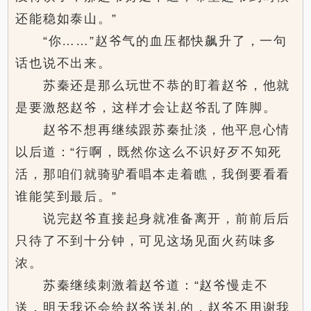
还能稳如泰山。”
“你……”赵爷气的血压都快飙升了，一句
话也说不出来。
苏秦还是那么玩世不恭的盯着赵爷，他就
是要激怒赵爷，这样才会让赵爷乱了阵脚。
赵爷不想再继续跟苏秦扯淡，他平息心情
以后道：“行啊，既然你这么不识好歹不知死
活，那咱们就骑驴看唱本走着瞧，我倒要看看
谁能笑到最后。”
说完赵爷直接起身就准备离开，前前后后
只待了不到十分钟，可见这场见面火药味多
浓。
苏秦继续刺激着赵爷道：“赵爷慢走不
送，明天我还会给赵爷送礼的，赵爷不用谢我