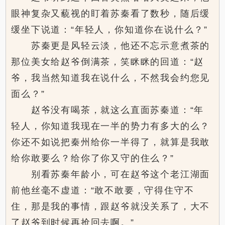
眼神复杂又藐视的盯着苏秦看了数秒，随后缓
缓坐下说道：“年轻人，你知道你在说什么？”
苏秦更是风轻云淡，他还不忘示意煮茶的
那位美女给赵爷倒满茶，笑眯眯的回道：“赵
爷，我当然知道我在说什么，不然我会约您见
面么？”
赵爷没有喝茶，就这么直面苏秦道：“年
轻人，你知道我现在一半的势力有多大的么？
你还不如说把秦州给你一半得了，就算是我敢
给你敢要么？给你了你又守的住么？”
别看苏秦年龄小，可在赵爷这个老江湖面
前他丝毫不虚道：“敢不敢要，守得住守不
住，那是我的事情，跟赵爷就没关系了，大不
了赵爷到时候再抢回去啊。”