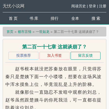
无忧小说网
阅读历史
|
登录
|
注册
首 页
书 库
排行
全本
搜 索
首页
都市言情
一世如龙
第二百一十七章 这就谈崩了？
第二百一十七章 这就谈崩了？
投票推荐
加入书签
留言反馈
赵爷根本就没把苏秦放在眼里，只觉得苏
秦只是楚姨下面一个小喽喽，想要在这场风波
中浑水摸鱼上位，毕竟混乱是上升的阶梯。
就像那位一直隐忍不发暗中观察的刘总，
赵爷虽然跟楚姨斗的你死我活，可一直都在提
防着这位刘总。