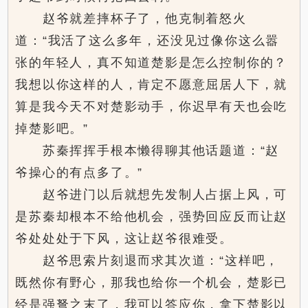
赵爷就差摔杯子了，他克制着怒火
道：“我活了这么多年，还没见过像你这么嚣
张的年轻人，真不知道楚影是怎么控制你的？
我想以你这样的人，肯定不愿意屈居人下，就
算是我今天不对楚影动手，你迟早有天也会吃
掉楚影吧。”
苏秦挥挥手根本懒得聊其他话题道：“赵
爷操心的有点多了。”
赵爷进门以后就想先发制人占据上风，可
是苏秦却根本不给他机会，强势回应反而让赵
爷处处处于下风，这让赵爷很难受。
赵爷思索片刻退而求其次道：“这样吧，
既然你有野心，那我也给你一个机会，楚影已
经是强弩之末了，我可以答应你，拿下楚影以