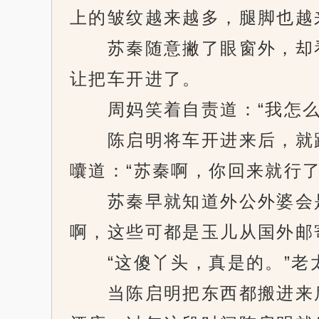
上的皱纹越来越多，腿脚也越
苏秦随意撇了眼窗外，却看
让把车开进了。
周妈笑着自责道：“我怎么
陈启明将车开进来后，就跟
囔道：“苏秦啊，你回来就行
苏秦早就知道外公外婆会是
啊，这些可都是玉儿从国外邮
“这傻丫头，真是的。”老
当陈启明把东西都搬进来后