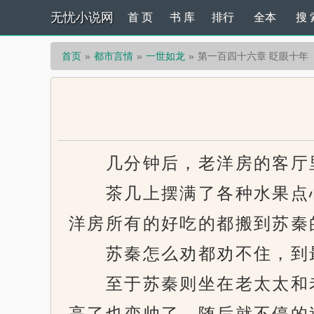
无忧小说网
首 页
书 库
排行
全本
搜 
首页
都市言情
一世如龙
第一百四十六章 眨眼十年
几分钟后，老洋房的客厅
茶几上摆满了各种水果点心
洋房所有的好吃的都搬到苏秦
苏秦怎么劝都劝不住，到最
至于苏秦则坐在老太太和老
高了也变帅了，随后就不停的