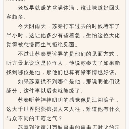
老板早就赚的盆满钵满，谁让味道好回头
客颇多。
今天阴雨天，苏秦打车过去的时候堵车了
半小时，这让他多少有些着急，生怕这位大佬
觉得被怠慢而生气拒绝见面。
不过让苏秦更诧异的是他们的见面方式，
听方景龙说这是位怪人，他说苏秦去了如果能
找到哪位是他，那他们也算有缘事情也好谈。
如果苏秦找不到哪个是他，那说明他们没
缘分，这件事以后也就随缘了。
苏秦听着神神叨叨的感觉像是江湖骗子，
这大千世界熙熙攘攘人来人往，难道他有什么
与众不同的王霸之气？
苏秦到这家叫西航串串的串串店时比约定