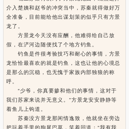
介入楚姨和赵爷的冲突当中，苏秦就得做好万
全准备，目前能给他出谋划策的似乎只有方景
龙了。
方景龙今天没有应酬，他难得给自己放
假，在浐河边随便找了个地方钓鱼。
钓鱼是件很考验技巧和耐心的事情，方景
龙恰恰最喜欢的就是钓鱼，这也让他的心境总
是那么的沉稳，也无愧于家族内部独狼的称
呼。
“少爷，你真要掺和他们的事情，这对于
我们苏家来说并无意义。”方景龙安安静静等
着鱼儿上钩道。
苏秦没方景龙那闲情逸致，他就坐在旁边
把玩着手里的狗尾巴草，笑着回道：“我有我