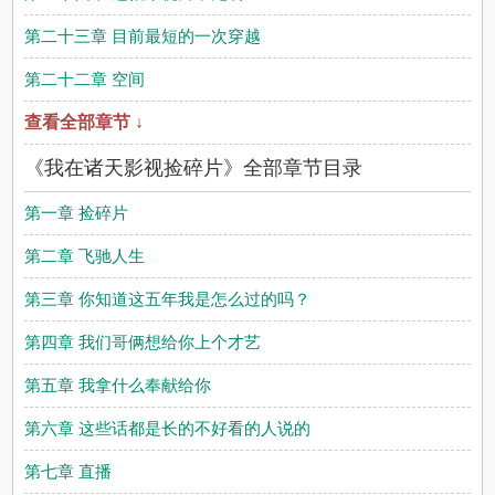
第二十三章 目前最短的一次穿越
第二十二章 空间
查看全部章节 ↓
《我在诸天影视捡碎片》全部章节目录
第一章 捡碎片
第二章 飞驰人生
第三章 你知道这五年我是怎么过的吗？
第四章 我们哥俩想给你上个才艺
第五章 我拿什么奉献给你
第六章 这些话都是长的不好看的人说的
第七章 直播