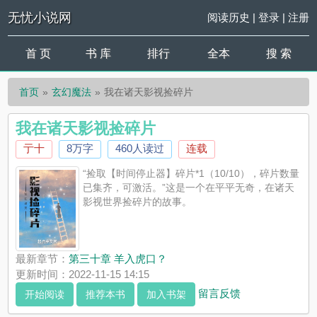
无忧小说网
阅读历史
|
登录
|
注册
首 页
书 库
排行
全本
搜 索
首页
玄幻魔法
我在诸天影视捡碎片
我在诸天影视捡碎片
亍十
8万字
460人读过
连载
“捡取【时间停止器】碎片*1（10/10），碎片数量
已集齐，可激活。”这是一个在平平无奇，在诸天
影视世界捡碎片的故事。
最新章节：
第三十章 羊入虎口？
更新时间：2022-11-15 14:15
留言反馈
开始阅读
推荐本书
加入书架