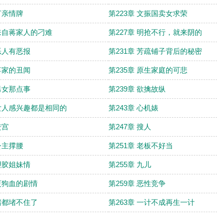
 打亲情牌
第223章 文振国卖女求荣
 来自蒋家人的刁难
第227章 明抢不行，就来阴的
 恶人有恶报
第231章 芳疏铺子背后的秘密
 蒋家的丑闻
第235章 原生家庭的可悲
 男女那点事
第239章 欲擒故纵
 女人感兴趣都是相同的
第243章 心机婊
进宫
第247章 搜人
 公主撑腰
第251章 老板不好当
 塑胶姐妹情
第255章 九儿
 更狗血的剧情
第259章 恶性竞争
 堵都堵不住了
第263章 一计不成再生一计