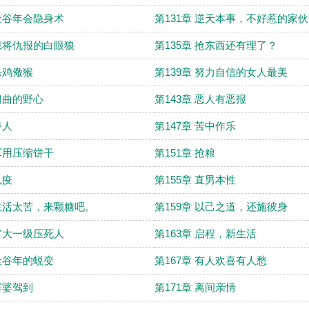
 金谷年会隐身术
第131章 逆天本事，不好惹的家伙
 恩将仇报的白眼狼
第135章 抢东西还有理了？
 杀鸡儆猴
第139章 努力自信的女人最美
 扭曲的野心
第143章 恶人有恶报
夺人
第147章 苦中作乐
 军用压缩饼干
第151章 抢粮
鼠疫
第155章 直男本性
 生活太苦，来颗糖吧。
第159章 以己之道，还施彼身
 官大一级压死人
第163章 启程，新生活
 金谷年的蜕变
第167章 有人欢喜有人愁
 婆婆驾到
第171章 离间亲情