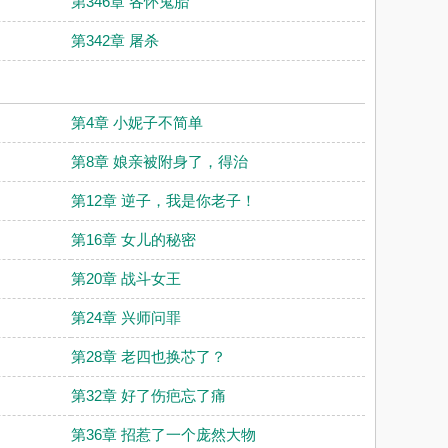
第346章 各怀鬼胎
第342章 屠杀
第4章 小妮子不简单
第8章 娘亲被附身了，得治
第12章 逆子，我是你老子！
第16章 女儿的秘密
第20章 战斗女王
第24章 兴师问罪
第28章 老四也换芯了？
第32章 好了伤疤忘了痛
第36章 招惹了一个庞然大物