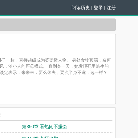
阅读历史
|
登录
|
注册
提孙子一枚，直接越级成为婆婆级人物。 身处食物顶端，奈何
风，治小人的严母模式。 直到某一天，她发现死里逃生的
年淡定表示：来来来，要么休夫，要么半身不遂，选一样？
读
第350章 看热闹不嫌烦