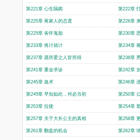
第221章 心生隔阂
第222章
第225章 蒋家人的态度
第226章
第229章 各怀鬼胎
第230章
第233章 将计就计
第234章
第237章 愿所爱之人皆所得
第238章
第241章 重金求诊
第242章
第245章 蛊术
第246章 
第249章 早知如此，何必当初
第250章
第253章 拉拢
第254章
第257章 关于大长公主的真相
第258章
第261章 翻盘的机会
第262章