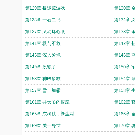
第129章 捉迷藏游戏
第130章
第133章 一石二鸟
第134章
第137章 又动坏心眼
第138章
第141章 救与不救
第142章
第145章 深入险境
第146章 
第149章 没粮了
第150章
第153章 神医搭救
第154章 
第157章 雪上加霜
第158章
第161章 县太爷的报应
第162章
第165章 东柳镇，新生村
第166章
第169章 关于身世
第170章