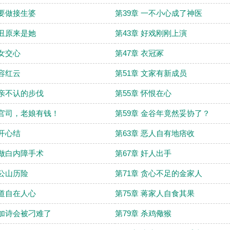
又要做接生婆
第39章 一不小心成了神医
小丑原来是她
第43章 好戏刚刚上演
母女交心
第47章 衣冠冢
慕容红云
第51章 文家有新成员
六亲不认的步伐
第55章 怀恨在心
打官司，老娘有钱！
第59章 金谷年竟然妥协了？
解开心结
第63章 恶人自有地痞收
要做白内障手术
第67章 奸人出手
雷公山历险
第71章 贪心不足的金家人
公道自在人心
第75章 蒋家人自食其果
参加诗会被刁难了
第79章 杀鸡儆猴