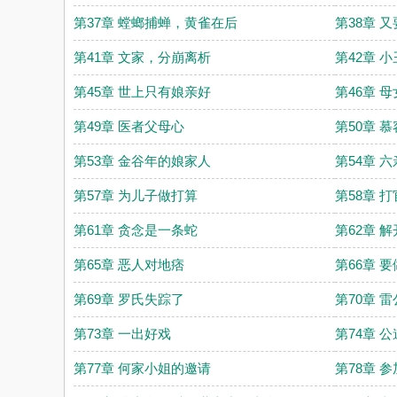
第37章 螳螂捕蝉，黄雀在后
第38章 
第41章 文家，分崩离析
第42章 
第45章 世上只有娘亲好
第46章 
第49章 医者父母心
第50章 
第53章 金谷年的娘家人
第54章 
第57章 为儿子做打算
第58章 
第61章 贪念是一条蛇
第62章 
第65章 恶人对地痞
第66章 
第69章 罗氏失踪了
第70章 
第73章 一出好戏
第74章 
第77章 何家小姐的邀请
第78章 