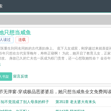
索
她只想当咸鱼
5人读过
连载
女军医重生到同名同姓的古代寡妇身上。 底下儿女成双，刚穿越过来就喜
谷年只想在古代安享晚年，寿终正寝啊！ 为此，她开启了教育儿女，正家
助攻。 身故已久的亡夫也一跃成为权门贵胄，还一心想取她性命？ 金谷
法
留言反馈
入书架
节无弹窗-穿成极品恶婆婆后，她只想当咸鱼全文免费阅
 不知不觉混成了别人母亲的样子
第351章 老太婆大有来头