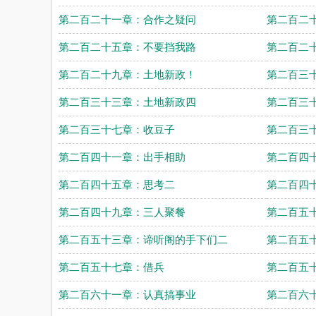
第二百二十一章：合作之疑问
第二百二
第二百二十五章：不要挡我路
第二百二
第二百二十九章：土地新政！
第二百三
第二百三十三章：土地新政四
第二百三
第二百三十七章：收豆子
第二百三
第二百四十一章：出手相助
第二百四
第二百四十五章：思考二
第二百四
第二百四十九章：三人聚餐
第二百五
第二百五十三章：谛听阁的手下们二
第二百五
第二百五十七章：借兵
第二百五
第二百六十一章：认真搞事业
第二百六