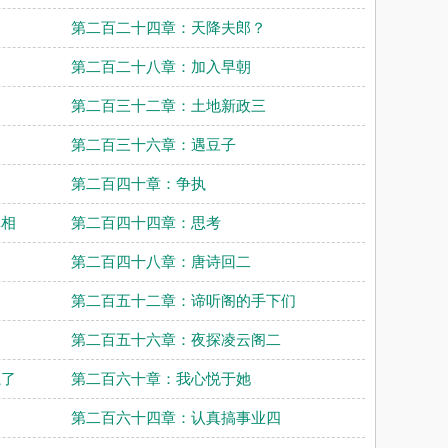
第二百二十四章：天降夫郎？
第二百二十八章：加入早朝
第二百三十二章：土地新政三
第二百三十六章：遇豆子
第二百四十章：争执
真相
第二百四十四章：思考
第二百四十八章：唐诗回二
第二百五十二章：谛听阁的手下们
第二百五十六章：夜探凌云阁二
魔了
第二百六十章：我心悦于她
第二百六十四章：认真搞事业四