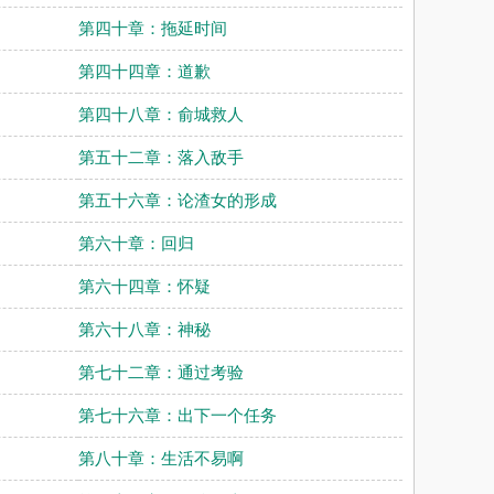
第四十章：拖延时间
第四十四章：道歉
第四十八章：俞城救人
第五十二章：落入敌手
第五十六章：论渣女的形成
第六十章：回归
第六十四章：怀疑
第六十八章：神秘
第七十二章：通过考验
第七十六章：出下一个任务
第八十章：生活不易啊