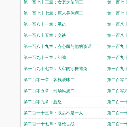
第一百七十三章：女宠之传闻三
第一百七
第一百七十七章：原来是你啊三
第一百七
第一百八十一章：承诺
第一百八
第一百八十五章：交谈
第一百八
第一百八十九章：齐心麟与他的谈话
第一百九
第一百九十三章：纠缠
第一百九
第一百九十七章：大牢的守株逮兔
第一百九
第二百零一章：客栈暧昧二
第二百零
第二百零五章：刑场风波二
第二百零
第二百零九章：惹怒
第二百一
第二百一十三章：以后不是一人
第二百一
第二百一十七章：唇枪舌战
第二百一