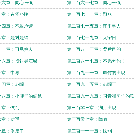
十六章：同心玉佩
第二百六十七章：同心玉佩
十章：古怪小院
第二百七十一章：预兆
十四章：不敢承诺
第二百七十五章：夜里寻人
八章：是对是错
第二百七十九章：无宁日
十二章：再见熟人
第二百八十三章：背后目的
十六章：抵达吴江城
第二百八十七章：不愿夸他！
十章：中毒
第二百九十一章：司竹的出现
十四章：苏醒二
第二百九十五章：苏醒三
十八章：小胖子的偏见
第二百九十九章：阿青和司竹的
二章：做到
第三百零三章：澜月出现
六章：对话
第三百零七章：隐瞒
十章：腿废了
第三百一十一章：怯弱