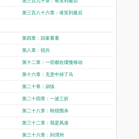
第三百九十章：谁笑到最后
第三百八十六章：谁笑到最后
第四章：回家看看
第八章：招兵
第十二章：一切都在缓慢移动
第十六章：无意中掉了马
第二十章：训练
第二十四章：一波三折
第二十八章：秋猎围杀
第三十二章：我是凤凌
第三十六章：到渭州