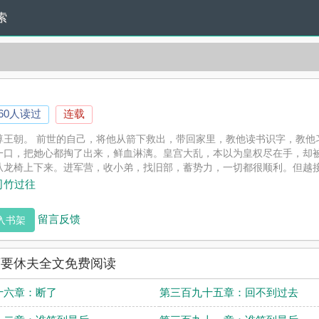
索
160人读过
连载
尊王朝。 前世的自己，将他从箭下救出，带回家里，教他读书识字，教他
一口，把她心都掏了出来，鲜血淋漓。皇宫大乱，本以为皇权尽在手，却
从龙椅上下来。进军营，收小弟，找旧部，蓄势力，一切都很顺利。但越
那么简单。 生死抉...
司竹过往
留言反馈
入书架
下要休夫全文免费阅读
十六章：断了
第三百九十五章：回不到过去