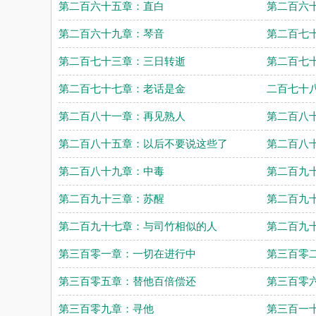
第二百六十五章：直白
第二百六
第二百六十九章：琴音
第二百七
第二百七十三章：三日转逝
第二百七
第二百七十七章：老话是金
二百七十
第二百八十一章：再见熟人
第二百八
第二百八十五章：以后不要说这些了
第二百八
第二百八十九章：中毒
第二百九
第二百九十三章：苏醒
第二百九
第二百九十七章：与司竹相似的人
第二百九
第三百零一章：一切在进行中
第三百零
第三百零五章：替他百倍偿还
第三百零
第三百零九章：寻他
第三百一