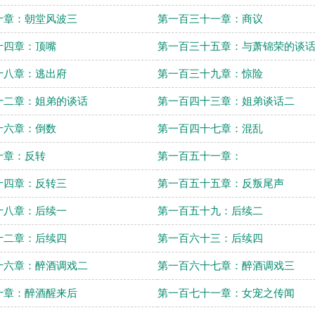
十章：朝堂风波三
第一百三十一章：商议
十四章：顶嘴
第一百三十五章：与萧锦荣的谈
十八章：逃出府
第一百三十九章：惊险
十二章：姐弟的谈话
第一百四十三章：姐弟谈话二
十六章：倒数
第一百四十七章：混乱
十章：反转
第一百五十一章：
十四章：反转三
第一百五十五章：反叛尾声
十八章：后续一
第一百五十九：后续二
十二章：后续四
第一百六十三：后续四
十六章：醉酒调戏二
第一百六十七章：醉酒调戏三
十章：醉酒醒来后
第一百七十一章：女宠之传闻