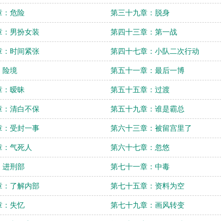
章：危险
第三十九章：脱身
章：男扮女装
第四十三章：第一战
章：时间紧张
第四十七章：小队二次行动
：险境
第五十一章：最后一博
章：暧昧
第五十五章：过渡
章：清白不保
第五十九章：谁是霸总
章：受封一事
第六十三章：被留宫里了
章：气死人
第六十七章：忽悠
：进刑部
第七十一章：中毒
章：了解内部
第七十五章：资料为空
章：失忆
第七十九章：画风转变