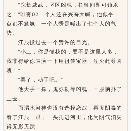
“院长威武，区区凶魂，挥锤间即可镇杀
之！”唯有02一个人还在兴奋大喊，他似乎一
点都不尴尬，一个人愣是喊出了七个人的气
势。
江辰投过去一个赞许的目光。
“小二，你是懂我的，要不是这里人多，
我非得给你表演一下用祖传宝器，湮灭此尊凶
魂！”
“罢了，动手吧。”
他大手一挥，鬼弥勒等凶魂，一股脑扑了
上去。
而渭水河神也没有选择恋战，再度阴毒的
看了江辰一眼，一头扎进河里，化为阴气消失
得无影无踪。