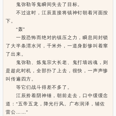
鬼弥勒等鬼瞬间失去了目标。
不过这时，江辰直接将镇神钉朝着河面按
下。
“轰”
一股恐怖而绝对的镇压之力，瞬息间封锁
了大半条渭水河，千米外，一道身影惨叫着窜
了出来。
鬼弥勒、炼鬼宗大长老、鬼打墙凶魂，则
是趁此时机，全部扑了上去，很快，一声声惨
叫传遍四方。
等它们战斗得差不多了。
江辰拎着阴神锤，朝前走去，口中缓缓念
道：“五帝五龙，降光行风。广布润泽，辅佐
雷公……”