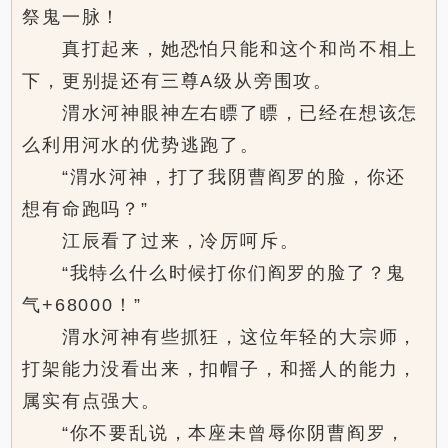
祭鬼一脉！
真打起来，她恐怕只能和这个和尚不相上
下，更别提还有三尊A级从旁围攻。
渭水河神眼神左右瞟了瞟，已经在想该怎
么利用河水的优势逃跑了。
“渭水河神，打了我阴曹阎罗的脸，你还
想有命跑吗？”
江辰看了过来，冷厉呵斥。
“我特么什么时候打你们阎罗的脸了？鬼
气+68000！”
渭水河神有些抓狂，这位年轻的大宗师，
打架能力没看出来，扣帽子，和摇人的能力，
属实有点强大。
“你不要乱说，本座未曾辱你阴曹阎罗，