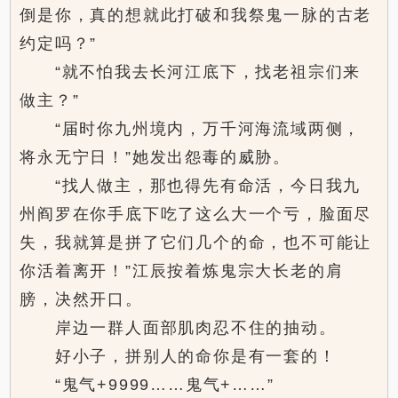
倒是你，真的想就此打破和我祭鬼一脉的古老
约定吗？”
“就不怕我去长河江底下，找老祖宗们来
做主？”
“届时你九州境内，万千河海流域两侧，
将永无宁日！”她发出怨毒的威胁。
“找人做主，那也得先有命活，今日我九
州阎罗在你手底下吃了这么大一个亏，脸面尽
失，我就算是拼了它们几个的命，也不可能让
你活着离开！”江辰按着炼鬼宗大长老的肩
膀，决然开口。
岸边一群人面部肌肉忍不住的抽动。
好小子，拼别人的命你是有一套的！
“鬼气+9999……鬼气+……”