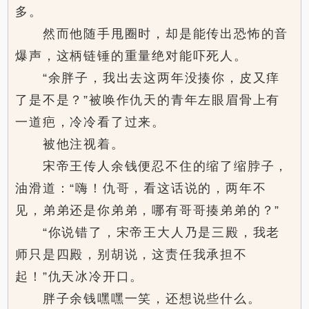
多。
然而他随手甩圈时，却是能传出恐怖的音
爆声，这柄链锤的重量绝对能吓死人。
“余胖子，我出去这两年没揍你，皮又痒
了是不是？”被唤作仇天的青年左眼眉骨上有
一道疤，冷冷看了过来。
被他注视着。
宋帝王传人余钱便忍不住的缩了缩脖子，
油滑道：“嗨！仇哥，看这话说的，两年不
见，弟弟还是你弟弟，哪有哥哥揍弟弟的？”
“你说错了，宋帝王大人乃是三殿，我老
师只是四殿，别胡说，这责任我承担不
起！”仇天冰冷开口。
胖子余钱嘿嘿一笑，还想说些什么。