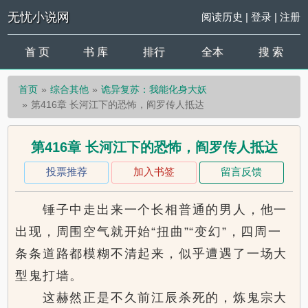
无忧小说网
阅读历史
|
登录
|
注册
首 页
书 库
排行
全本
搜 索
首页
综合其他
诡异复苏：我能化身大妖
第416章 长河江下的恐怖，阎罗传人抵达
第416章 长河江下的恐怖，阎罗传人抵达
投票推荐
加入书签
留言反馈
锤子中走出来一个长相普通的男人，他一
出现，周围空气就开始“扭曲”“变幻”，四周一
条条道路都模糊不清起来，似乎遭遇了一场大
型鬼打墙。
这赫然正是不久前江辰杀死的，炼鬼宗大