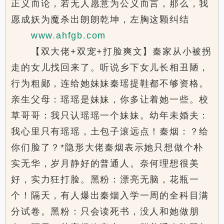
正义而论，若无人愿意为公义而言，那么，我
愿成妖为魔杀出朗朗乾坤，左胸这颗纠结
www.ahfgb.com
【双大佬+双宠+打脸爽文】秦家从小被拐
走的女儿找回来了。听说乡下女儿长相丑陋，
行为粗鄙，连给她妹妹秦瑶提鞋都不够资格。
亲生父母：瑶瑶是妹妹，你多让着她一些。校
草哥哥：我只认瑶瑶一个妹妹。幼年未婚夫：
我心里只有瑶瑶，土包子滚远点！秦烟：？给
你们脸了？*隐形大佬秦烟表示她只想做个朴
实无华，岁月静好的普通人。奈何理想很美
好，实力狂打脸。黑粉：漂亮无脑，花瓶一
个！隔天，有人爆出秦烟入学一周的全科目满
分试卷。黑粉：只会读死书，没人和她做朋