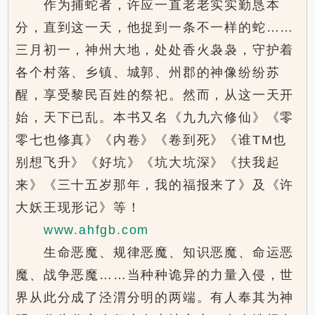
作为捕蛇者，许应一直老老实实勤恳本
分，直到这一天，他捉到一条不一样的蛇……
三月初一，神州大地，处处香火袅袅，守护着
各个村落、乡镇、城郭、州郡的神像纷纷苏
醒，享受黎民百姓的祭祀。然而，从这一天开
始，天下已乱。本书又名《九九六修仙》《零
零七也修真》《内卷》《卷到死》《谁TM也
别想飞升》《好坑》《坑大坑深》《扶我起
来》《三十五岁那年，我的福报来了》及《许
大妖王现形记》等！
www.ahfgb.com
生命恶魔、规律恶魔、知识恶魔、命运恶
魔、战争恶魔……当种种诡异的力量入侵，世
界从此分成了泾渭分明的两端。有人奉其为神