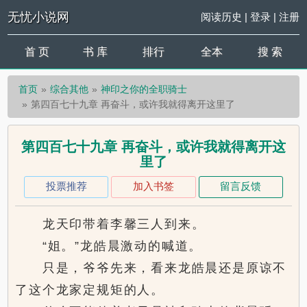
无忧小说网
阅读历史
|
登录
|
注册
首 页
书 库
排行
全本
搜 索
首页
综合其他
神印之你的全职骑士
第四百七十九章 再奋斗，或许我就得离开这里了
第四百七十九章 再奋斗，或许我就得离开这
里了
投票推荐
加入书签
留言反馈
龙天印带着李馨三人到来。
“姐。”龙皓晨激动的喊道。
只是，爷爷先来，看来龙皓晨还是原谅不
了这个龙家定规矩的人。