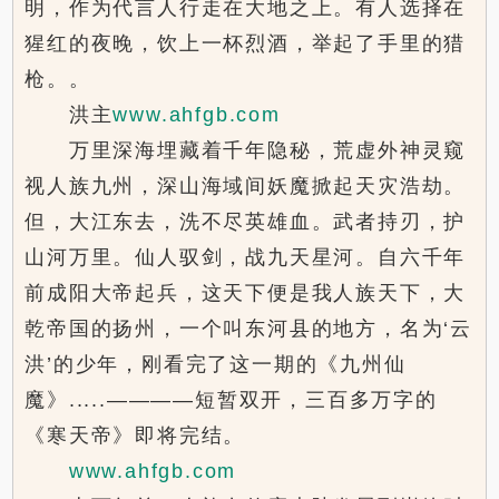
明，作为代言人行走在大地之上。有人选择在
猩红的夜晚，饮上一杯烈酒，举起了手里的猎
枪。。
洪主
www.ahfgb.com
万里深海埋藏着千年隐秘，荒虚外神灵窥
视人族九州，深山海域间妖魔掀起天灾浩劫。
但，大江东去，洗不尽英雄血。武者持刃，护
山河万里。仙人驭剑，战九天星河。自六千年
前成阳大帝起兵，这天下便是我人族天下，大
乾帝国的扬州，一个叫东河县的地方，名为‘云
洪’的少年，刚看完了这一期的《九州仙
魔》.....————短暂双开，三百多万字的
《寒天帝》即将完结。
www.ahfgb.com