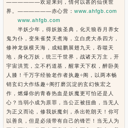
——————欢迎来到，情何以甚的仙侠世
界。——————赤心营：
www.ahfgb.com
www.ahfgb.com
半妖少年，得妖族圣典，化天狼吞月养女
鬼为仆，变朱雀焚天煮海，立白虎大杀四方，
修神龙纵横天海，成鲲鹏展翅九天，吞噬天
地，身化万妖，统三千世界，战诸天万主，开
宇宙洪荒，立不朽道基，醒掌天下权，醉卧美
人膝！千万字经验老作者执趣÷阁，以两本畅
销玄幻大作练趣÷阁打磨沉淀的玄幻恢宏之
作，燃爆你的青春热血是妖魔更可怕还是人
心？当弱小成为原罪，当公正被扭曲，当无人
为正义而论，修我妖魔剑，杀出乾朗天！你可
以善良，但是必须带有自己的锋芒！当无人为