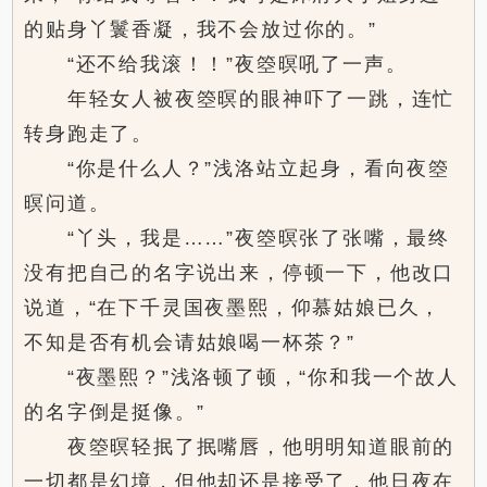
的贴身丫鬟香凝，我不会放过你的。”
“还不给我滚！！”夜箜暝吼了一声。
年轻女人被夜箜暝的眼神吓了一跳，连忙
转身跑走了。
“你是什么人？”浅洛站立起身，看向夜箜
暝问道。
“丫头，我是……”夜箜暝张了张嘴，最终
没有把自己的名字说出来，停顿一下，他改口
说道，“在下千灵国夜墨熙，仰慕姑娘已久，
不知是否有机会请姑娘喝一杯茶？”
“夜墨熙？”浅洛顿了顿，“你和我一个故人
的名字倒是挺像。”
夜箜暝轻抿了抿嘴唇，他明明知道眼前的
一切都是幻境，但他却还是接受了，他日夜在