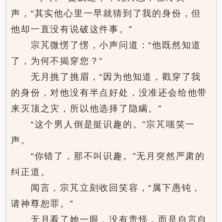
声，“其实他心里一早就猜到了我的身份，但
他却一直没有说破这件事。”
宗芃微愣了愣，小声问道：“他既然知道
了，为何不揭穿您？”
无月挑了挑眉，“因为他知道，戳穿了我
的身份，对他没有半点好处，没准还会给他带
来灭顶之灾，所以他选择了隐瞒。”
“这个男人倒是挺识趣的。”宗芃嗤笑一
声。
“你错了，那不叫识趣。”无月突然严肃的
纠正道。
闻言，宗芃立刻收回笑容，“属下愚钝，
请神尊恕罪。”
无月看了她一眼，没有责怪，而是自言自