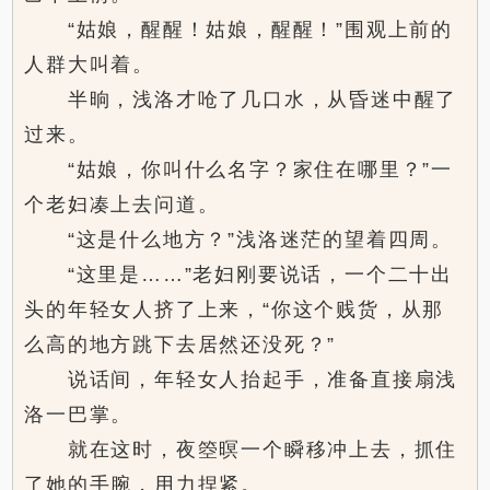
“姑娘，醒醒！姑娘，醒醒！”围观上前的
人群大叫着。
半晌，浅洛才呛了几口水，从昏迷中醒了
过来。
“姑娘，你叫什么名字？家住在哪里？”一
个老妇凑上去问道。
“这是什么地方？”浅洛迷茫的望着四周。
“这里是……”老妇刚要说话，一个二十出
头的年轻女人挤了上来，“你这个贱货，从那
么高的地方跳下去居然还没死？”
说话间，年轻女人抬起手，准备直接扇浅
洛一巴掌。
就在这时，夜箜暝一个瞬移冲上去，抓住
了她的手腕，用力捏紧。