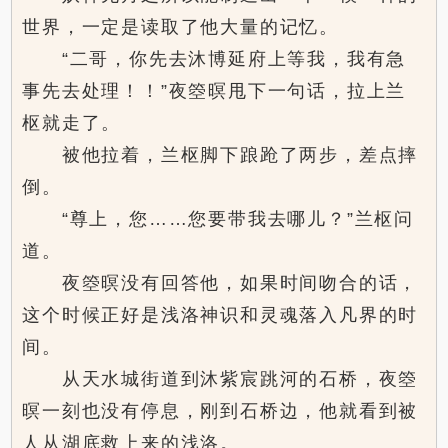
世界，一定是读取了他大量的记忆。
“二哥，你先去沐博延府上等我，我有急
事先去处理！！”夜箜暝甩下一句话，拉上兰
枢就走了。
被他拉着，兰枢脚下踉跄了两步，差点摔
倒。
“尊上，您……您要带我去哪儿？”兰枢问
道。
夜箜暝没有回答他，如果时间吻合的话，
这个时候正好是浅洛神识和灵魂落入凡界的时
间。
从天水城街道到沐紫宸跳河的石桥，夜箜
暝一刻也没有停息，刚到石桥边，他就看到被
人从湖底救上来的浅洛。