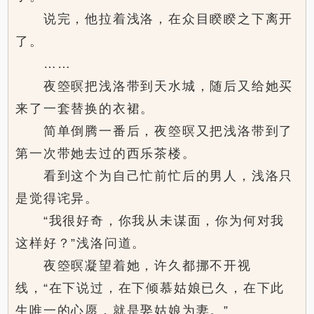
说完，他拉着浅洛，在众目睽睽之下离开
了。
……
夜箜暝把浅洛带到天水城，随后又给她买
来了一套替换的衣裙。
简单倒腾一番后，夜箜暝又把浅洛带到了
第一次带她去过的西乐茶楼。
看到这个为自己忙前忙后的男人，浅洛只
是觉得诧异。
“我很好奇，你我从未谋面，你为何对我
这样好？”浅洛问道。
夜箜暝凝望着她，许久都挪不开视
线，“在下说过，在下倾慕姑娘已久，在下此
生唯一的心愿，就是娶姑娘为妻。”