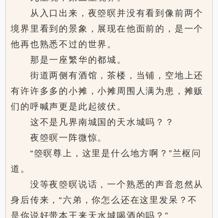
从入口出来，夜箜暝并没有看到像前两个
境界里看到的景象，展现在他面前的，是一个
他再也熟悉不过的世界。
那是一座繁华的都城。
街道两侧有酒馆，茶楼，当铺，空地上还
有许许多多的小摊，小摊周围人满为患，摊贩
们的呼喊声更是此起彼伏。
这不是凡界南城国的天水城吗？？
夜箜暝一阵微惊。
“箜暝尊上，这里是什么地方啊？”兰枢问
道。
没等夜箜暝说话，一个熟悉的声音忽然从
身后传来，“六弟，你怎么还在这里发呆？不
是你说好带本王来天水城喝酒的吗？”