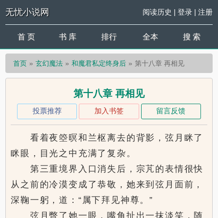
无忧小说网
阅读历史
|
登录
|
注册
首 页
书 库
排行
全本
搜 索
首页
玄幻魔法
和魔君私定终身后
第十八章 再相见
第十八章 再相见
投票推荐
加入书签
留言反馈
看着夜箜暝和兰枢离去的背影，弦月眯了
眯眼，目光之中充满了复杂。
第三重境界入口消失后，宗芃的表情很快
从之前的冷漠变成了恭敬，她来到弦月面前，
深鞠一躬，道：“属下拜见神尊。”
弦月瞥了她一眼，嘴角扯出一抹淡笑，随