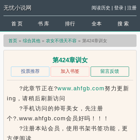
无忧小说网
阅读历史
|
登录
|
注册
首 页
书 库
排行
全本
搜 索
首页
综合其他
农女不强天不容
第424章训女
第424章训女
投票推荐
加入书签
留言反馈
?此章节正在?
www.ahfgb.com
努力更新
ing，请稍后刷新访问
?手机访问的帅哥美女，先注册
个?.www.ahfgb.com会员好吗！！！
?注册本站会员，使用书架书签功能，更
方便阅读