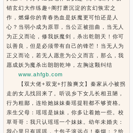
销玄幻大作练趣÷阁打磨沉淀的玄幻恢宏之
作，燃爆你的青春热血是妖魔更可怕还是人
心？当弱小成为原罪，当公正被扭曲，当无人
为正义而论，修我妖魔剑，杀出乾朗天！你可
以善良，但是必须带有自己的锋芒！当无人为
正义而论，若无人愿意为公义而言，那么，我
愿成妖为魔杀出朗朗乾坤，左胸这颗纠结
www.ahfgb.com
【双大佬+双宠+打脸爽文】秦家从小被拐
走的女儿找回来了。听说乡下女儿长相丑陋，
行为粗鄙，连给她妹妹秦瑶提鞋都不够资格。
亲生父母：瑶瑶是妹妹，你多让着她一些。校
草哥哥：我只认瑶瑶一个妹妹。幼年未婚夫：
我心里只有瑶瑶，土包子滚远点！秦烟：？给