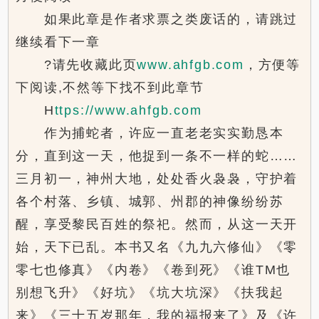
如果此章是作者求票之类废话的，请跳过
继续看下一章
?请先收藏此页
www.ahfgb.com
，方便等
下阅读,不然等下找不到此章节
Н
ttps://www.ahfgb.com
作为捕蛇者，许应一直老老实实勤恳本
分，直到这一天，他捉到一条不一样的蛇……
三月初一，神州大地，处处香火袅袅，守护着
各个村落、乡镇、城郭、州郡的神像纷纷苏
醒，享受黎民百姓的祭祀。然而，从这一天开
始，天下已乱。本书又名《九九六修仙》《零
零七也修真》《内卷》《卷到死》《谁TM也
别想飞升》《好坑》《坑大坑深》《扶我起
来》《三十五岁那年，我的福报来了》及《许