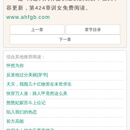
容更新，第424章训女免费阅读。
www.ahfgb.com
上一章
章节目录
下一章
综合其他推荐阅读：
怦然为你
反派他过分美丽[穿书]
天灾，我囤几十亿物资在末世求生
快穿万人迷：路人甲竟然这么美
憨憨妃嫔宫斗上位记
陷入我们的热恋
前方高能