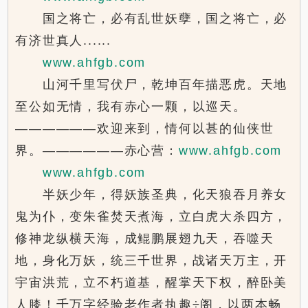
国之将亡，必有乱世妖孽，国之将亡，必
有济世真人......
www.ahfgb.com
山河千里写伏尸，乾坤百年描恶虎。天地
至公如无情，我有赤心一颗，以巡天。
——————欢迎来到，情何以甚的仙侠世
界。——————赤心营：
www.ahfgb.com
www.ahfgb.com
半妖少年，得妖族圣典，化天狼吞月养女
鬼为仆，变朱雀焚天煮海，立白虎大杀四方，
修神龙纵横天海，成鲲鹏展翅九天，吞噬天
地，身化万妖，统三千世界，战诸天万主，开
宇宙洪荒，立不朽道基，醒掌天下权，醉卧美
人膝！千万字经验老作者执趣÷阁，以两本畅