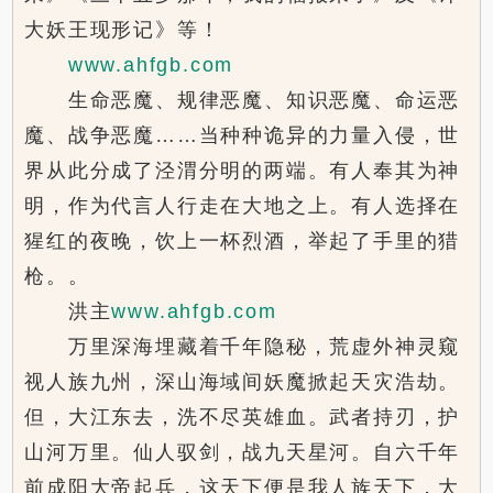
大妖王现形记》等！
www.ahfgb.com
生命恶魔、规律恶魔、知识恶魔、命运恶
魔、战争恶魔……当种种诡异的力量入侵，世
界从此分成了泾渭分明的两端。有人奉其为神
明，作为代言人行走在大地之上。有人选择在
猩红的夜晚，饮上一杯烈酒，举起了手里的猎
枪。。
洪主
www.ahfgb.com
万里深海埋藏着千年隐秘，荒虚外神灵窥
视人族九州，深山海域间妖魔掀起天灾浩劫。
但，大江东去，洗不尽英雄血。武者持刃，护
山河万里。仙人驭剑，战九天星河。自六千年
前成阳大帝起兵，这天下便是我人族天下，大